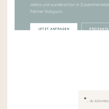
zeitlos und wunderschön. In Zusammenarbei
Partner Statyours.
JETZT ANFRAGEN
PREISKAT
… du könntest