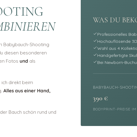
OOTING
WAS DU BE
MBINIEREN
Professionelles Ba
Hochauflösende 3
in Babybauch-Shooting
Wahl aus 4 Kollektio
 du diesen besonderen
Handgefertigte Skul
nen Fotos
und
als
Bei Newborn-Buchu
ich direkt beim
BABYBAUCH-SHOOTI
g.
Alles aus einer Hand,
390 €
BODYPRINT-PREISE I
 der Bauch schön rund und