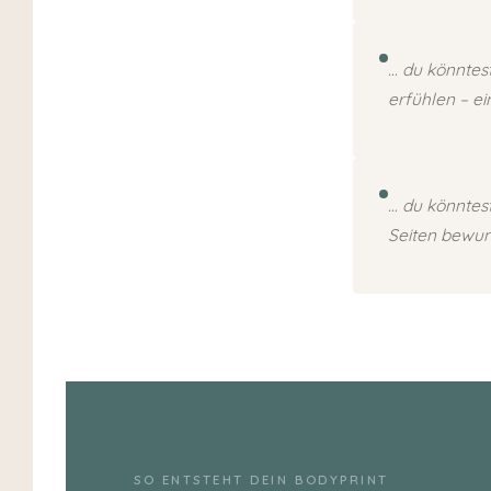
… du könntes
erfühlen – e
… du könntes
Seiten bewun
SO ENTSTEHT DEIN BODYPRINT