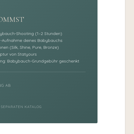
KOMMST
bybauch-Shooting (1–2 Stunden)
D-Aufnahme deines Babybauchs
nen (Silk, Shine, Pure, Bronze)
ptur von Statyours
ng: Babybauch-Grundgebühr geschenkt
NG AB
M SEPARATEN KATALOG